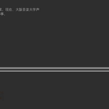
卒業。現在、大阪音楽大学声
師事。
A
00）