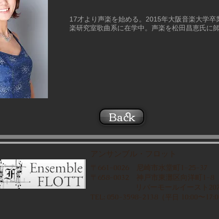
17才より声楽を始める。2015年大阪音楽大学
楽研究室歌曲系に在学中。声楽を松田昌恵氏に
Back
アンサンブル・フロット
〒661-0026
尼崎市水堂町1-25-37
〒658-0032
神戸市東灘区向洋町1-8
リバーモールイースト207
TEL: 050-3598-2138（
10:00〜17:
平日