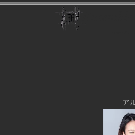
​Ensembl
アンサンブル・
ア